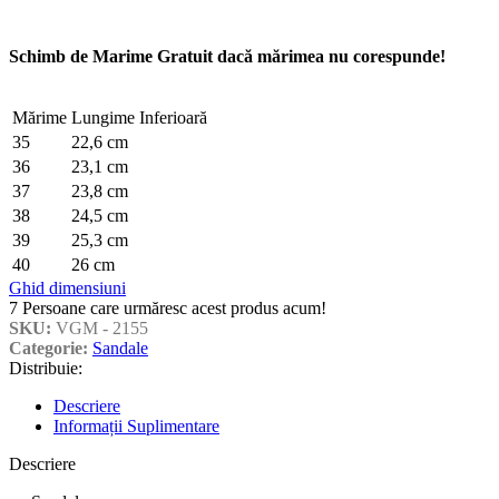
Schimb de Marime Gratuit dacă mărimea nu corespunde!
Mărime
Lungime Inferioară
35
22,6 cm
36
23,1 cm
37
23,8 cm
38
24,5 cm
39
25,3 cm
40
26 cm
Ghid dimensiuni
7
Persoane care urmăresc acest produs acum!
SKU:
VGM - 2155
Categorie:
Sandale
Distribuie:
Descriere
Informații Suplimentare
Descriere