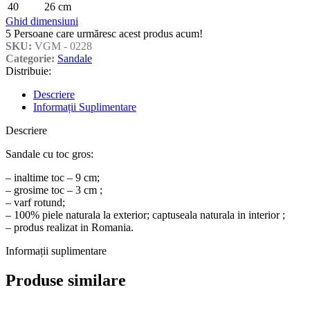
40
26 cm
Ghid dimensiuni
5
Persoane care urmăresc acest produs acum!
SKU:
VGM - 0228
Categorie:
Sandale
Distribuie:
Descriere
Informații Suplimentare
Descriere
Sandale cu toc gros:
– inaltime toc – 9 cm;
– grosime toc – 3 cm ;
– varf rotund;
– 100% piele naturala la exterior; captuseala naturala in interior ;
– produs realizat in Romania.
Informații suplimentare
Produse similare