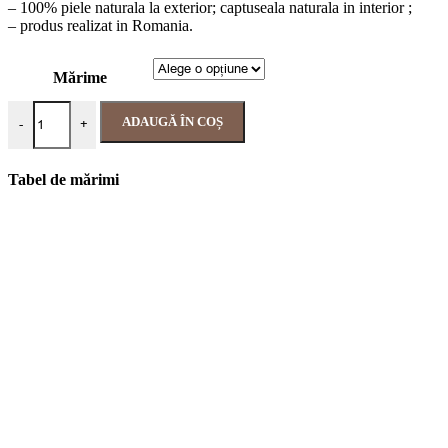
– 100% piele naturala la exterior; captuseala naturala in interior ;
– produs realizat in Romania.
Mărime
ADAUGĂ ÎN COȘ
-
+
Tabel de mărimi