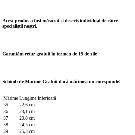
Acest produs a fost măsurat și descris individual de către
specialiștii noștri.
Garantăm retur gratuit în termen de 15 de zile
Schimb de Marime Gratuit dacă mărimea nu corespunde!
Mărime
Lungime Inferioară
35
22,6 cm
36
23,1 cm
37
23,8 cm
38
24,5 cm
39
25,3 cm