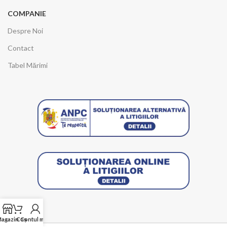
COMPANIE
Despre Noi
Contact
Tabel Mărimi
agazin
Coș
Contul meu