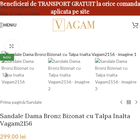
Beneficiezi de TRANSPORT GRATUIT la orice comanda
Skip to navigation
aplicata pe site
Skip to main content
MENIU
Faceți click pentru a mări
NOU
Prima pagină
/
Sandale
Sandale Dama Bronz Bizonat cu Talpa Inalta
Vagam2156
299,00
lei