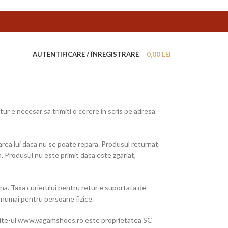
AUTENTIFICARE / ÎNREGISTRARE
0,00
LEI
tur e necesar sa trimiti o cerere in scris pe adresa
area lui daca nu se poate repara. Produsul returnat
ta. Produsul nu este primit daca este zgariat,
na. Taxa curierului pentru retur e suportata de
a numai pentru persoane fizice.
Site-ul www.vagamshoes.ro este proprietatea SC