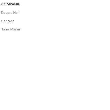
COMPANIE
Despre Noi
Contact
Tabel Mărimi
Gazduire și Mentenanță Web:
igna.ro