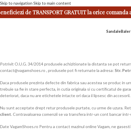
Skip to navigation
Skip to main content
eneficiezi de TRANSPORT GRATUIT la orice comanda ap
Sandale
Baler
Potrivit O.U.G. 34/2014 produsele achizitionate la distanta se pot retur
contact@vagamshoes.ro , produsele pot fi returnate la adresa:
Str. Pet
Daca produsele prezinta defecte din fabrica sau acestea se produc in urma
trebuie sa fie in stare perfecta, in cutia originala si cu certificatul de g
deteriorat, daca nu are etichetele intacte ori daca ii lipsesc din accesorii.
Nu sunt acceptate drept retur produsele purtate, cu urme de uzura. Retu
client
. Contravaloarea comenzii se va transfera intr-un cont bancar intr-
Date VagamShoes.ro Pentru a contact mazinul online Vagam, ne gasest