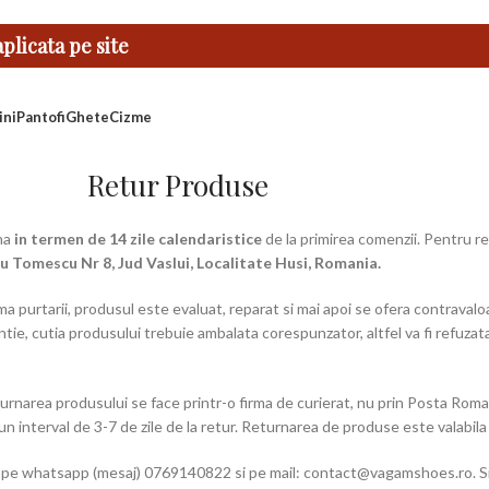
licata pe site
ini
Pantofi
Ghete
Cizme
Retur Produse
na
in termen de 14 zile calendaristice
de la primirea comenzii. Pentru re
ru Tomescu Nr 8, Jud Vaslui, Localitate Husi, Romania.
 purtarii, produsul este evaluat, reparat si mai apoi se ofera contravalo
arantie, cutia produsului trebuie ambalata corespunzator, altfel va fi refuza
rnarea produsului se face printr-o firma de curierat, nu prin Posta Roma
un interval de 3-7 de zile de la retur. Returnarea de produse este valabil
i pe whatsapp (mesaj) 0769140822 si pe mail: contact@vagamshoes.ro. 