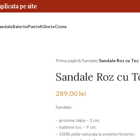
licata pe site
andale
Balerini
Pantofi
Ghete
Cizme
Prima pagină
/
Sandale
/
Sandale Roz cu Toc
Sandale Roz cu 
289,00
lei
Sandale:
– grosime talpa – 1 cm;
– inaltime toc – 9 cm;
– 100% piele naturala la exterior/interior;