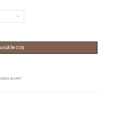
UGĂ ÎN COȘ
rodus acum!