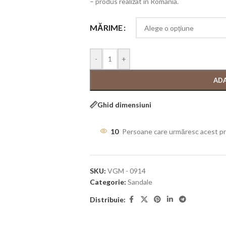
– produs realizat in Romania.
MĂRIME
-
+
ADA
Ghid dimensiuni
10
Persoane care urmăresc acest p
SKU:
VGM - 0914
Categorie:
Sandale
Distribuie: