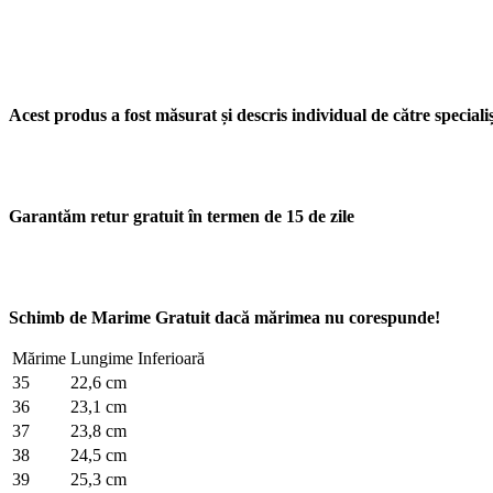
Acest produs a fost măsurat și descris individual de către specialișt
Garantăm retur gratuit în termen de 15 de zile
Schimb de Marime Gratuit dacă mărimea nu corespunde!
Mărime
Lungime Inferioară
35
22,6 cm
36
23,1 cm
37
23,8 cm
38
24,5 cm
39
25,3 cm