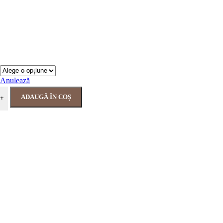
Anulează
ADAUGĂ ÎN COȘ
+