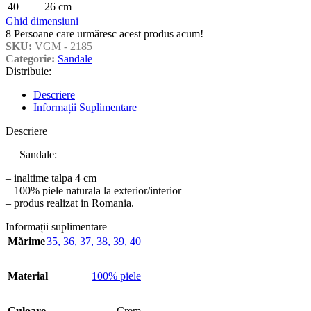
40
26 cm
Ghid dimensiuni
8
Persoane care urmăresc acest produs acum!
SKU:
VGM - 2185
Categorie:
Sandale
Distribuie:
Descriere
Informații Suplimentare
Descriere
Sandale:
– inaltime talpa 4 cm
– 100% piele naturala la exterior/interior
– produs realizat in Romania.
Informații suplimentare
Mărime
35
,
36
,
37
,
38
,
39
,
40
Material
100% piele
Culoare
Crem