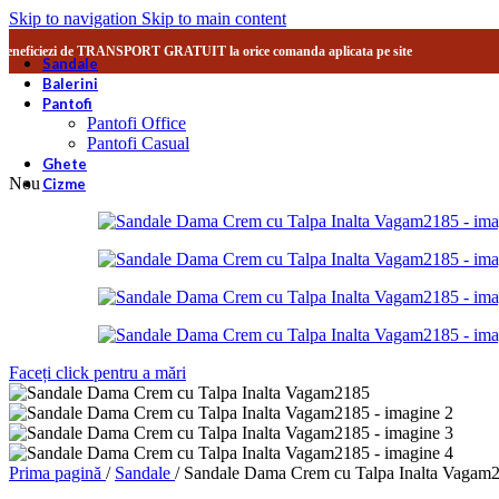
Skip to navigation
Skip to main content
Beneficiezi de TRANSPORT GRATUIT la orice comanda aplicata pe site
Sandale
Balerini
Pantofi
Pantofi Office
Pantofi Casual
Ghete
Nou
Cizme
Faceți click pentru a mări
Prima pagină
/
Sandale
/
Sandale Dama Crem cu Talpa Inalta Vagam