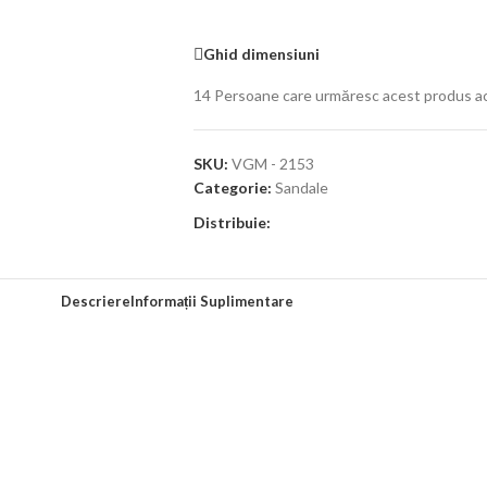
Ghid dimensiuni
14
Persoane care urmăresc acest produs a
SKU:
VGM - 2153
Categorie:
Sandale
Distribuie:
Descriere
Informații Suplimentare