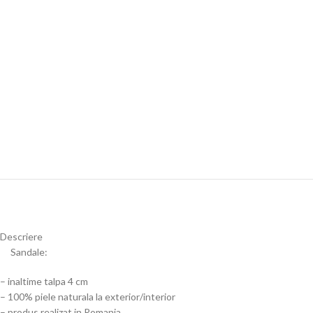
Descriere
Sandale:
– inaltime talpa 4 cm
– 100% piele naturala la exterior/interior
– produs realizat in Romania.