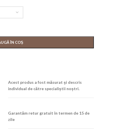
UGĂ ÎN COȘ
Acest produs a fost măsurat și descris
individual de către specialiștii noștri.
Garantăm retur gratuit în termen de 15 de
zile