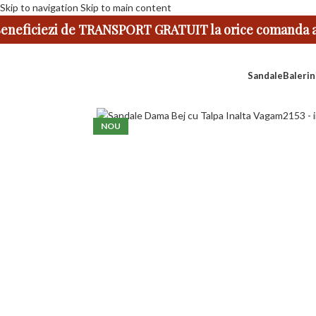
Skip to navigation
Skip to main content
eneficiezi de TRANSPORT GRATUIT la orice comanda ap
Sandale
Balerin
Faceți click pentru a mări
NOU