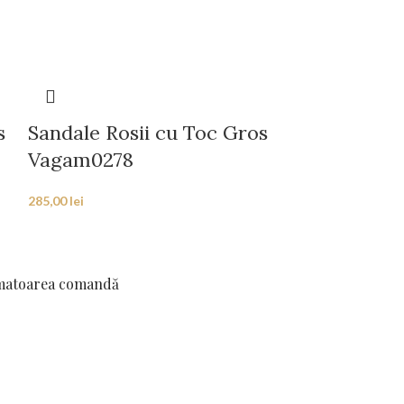
s
Sandale Rosii cu Toc Gros
Sandale Ro
Vagam0278
Vagam027
285,00
lei
285,00
lei
rmatoarea comandă