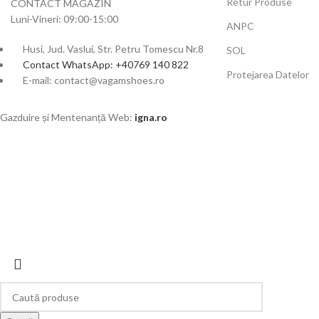
Retur Produse
CONTACT MAGAZIN
Luni-Vineri: 09:00-15:00
ANPC
Husi, Jud. Vaslui, Str. Petru Tomescu Nr.8
SOL
Contact WhatsApp: +40769 140 822
Protejarea Datelor
E-mail: contact@vagamshoes.ro
Gazduire și Mentenanță Web:
igna.ro