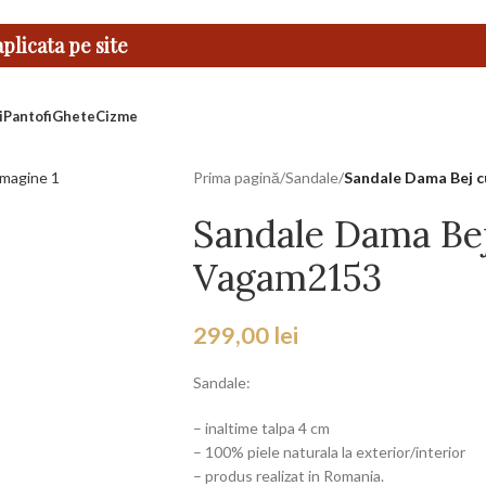
licata pe site
i
Pantofi
Ghete
Cizme
Prima pagină
/
Sandale
/
Sandale Dama Bej c
Sandale Dama Bej
Vagam2153
299,00
lei
Sandale:
– inaltime talpa 4 cm
– 100% piele naturala la exterior/interior
– produs realizat in Romania.