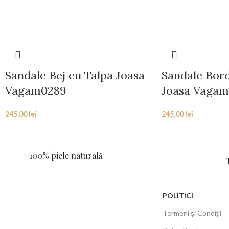
Sandale Bej cu Talpa Joasa
Sandale Bord
Vagam0289
Joasa Vaga
245,00
lei
245,00
lei
100% piele naturală
POLITICI
Termeni și Condiții