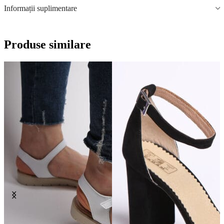
Informații suplimentare
Produse similare
S
A
T
J
2