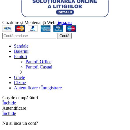
Gazduire și Mentenanță Web:
igna.ro
Caută
Sandale
Balerini
Pantofi
Pantofi Office
Pantofi Casual
Ghete
Cizme
Autentificare / Înregistrare
Coș de cumpărături
Închide
Autentificare
Închide
Nu ai inca un cont?