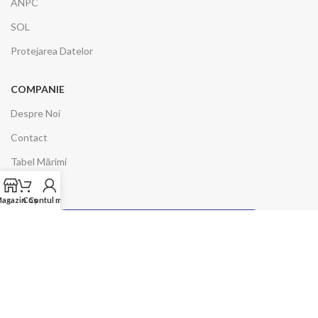
ANPC
SOL
Protejarea Datelor
COMPANIE
Despre Noi
Contact
Tabel Mărimi
agazin
Coș
Contul meu