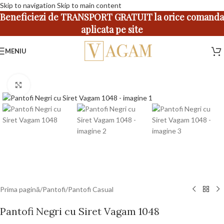
Skip to navigation
Skip to main content
Beneficiezi de TRANSPORT GRATUIT la orice comanda
aplicata pe site
MENIU
Faceți click pentru a mări
Prima pagină
/
Pantofi
/
Pantofi Casual
Pantofi Negri cu Siret Vagam 1048