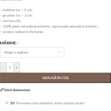
– inaltime toc – 9 cm;
– grosime toc – 3 cm ;
– varf ascutit;
– 100% piele naturala la exterior; captuseala naturala in interior ;
– produs realizat in Romania.
MĂRIME
-
+
ADAUGĂ ÎN COȘ
Ghid dimensiuni
10
Persoane care urmăresc acest produs acum!