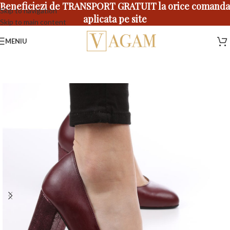
Beneficiezi de TRANSPORT GRATUIT la orice comanda
Skip to navigation
aplicata pe site
Skip to main content
MENIU