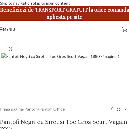
Skip to navigation
Skip to main content
Beneficiezi de TRANSPORT GRATUIT la orice comanda
aplicata pe site
MENIU
Faceți click pentru a mări
Prima pagină
/
Pantofi
/
Pantofi Office
Pantofi Negri cu Siret si Toc Gros Scurt Vagam
1880