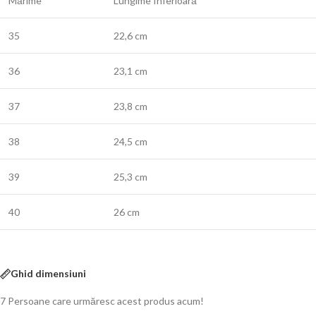
Mărime
Lungime Inferioară
35
22,6 cm
36
23,1 cm
37
23,8 cm
38
24,5 cm
39
25,3 cm
40
26 cm
Ghid dimensiuni
7
Persoane care urmăresc acest produs acum!