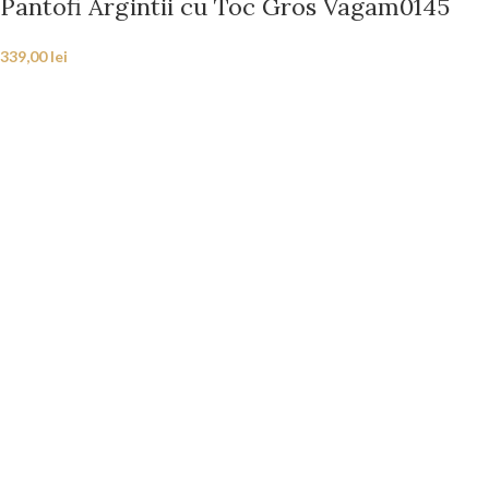
Pantofi Argintii cu Toc Gros Vagam0145
339,00
lei