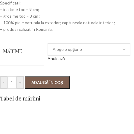
Specificatii:
– inaltime toc – 9 cm;
– grosime toc – 3 cm ;
– 100% piele naturala la exterior; captuseala naturala interior ;
– produs realizat in Romania.
MĂRIME
Anulează
-
+
ADAUGĂ ÎN COȘ
Tabel de mărimi