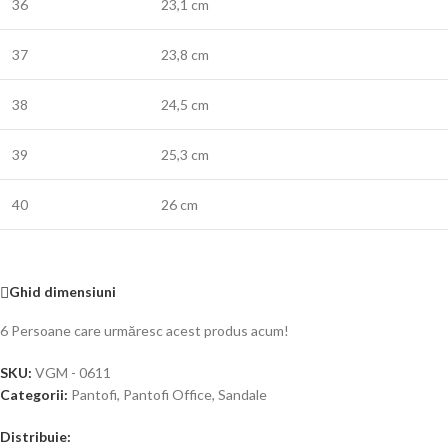
36
23,1 cm
37
23,8 cm
38
24,5 cm
39
25,3 cm
40
26 cm
Ghid dimensiuni
6
Persoane care urmăresc acest produs acum!
SKU:
VGM - 0611
Categorii:
Pantofi
,
Pantofi Office
,
Sandale
Distribuie: