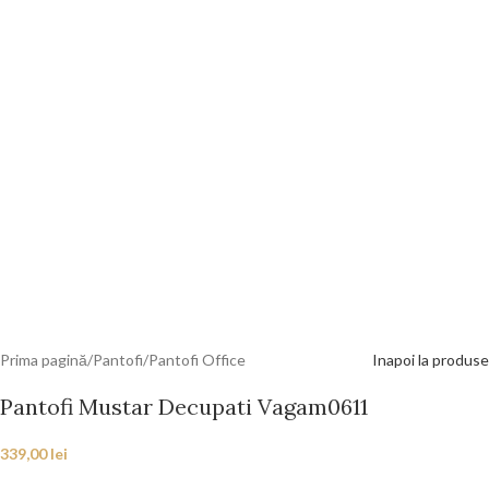
Prima pagină
/
Pantofi
/
Pantofi Office
Inapoi la produse
Pantofi Mustar Decupati Vagam0611
339,00
lei