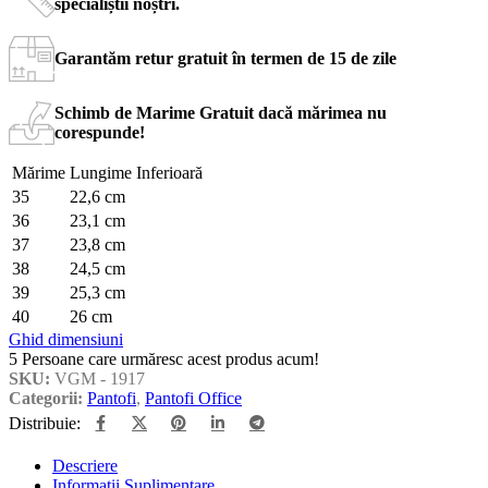
specialiștii noștri.
Garantăm retur gratuit în termen de 15 de zile
Schimb de Marime Gratuit dacă mărimea nu
corespunde!
Mărime
Lungime Inferioară
35
22,6 cm
36
23,1 cm
37
23,8 cm
38
24,5 cm
39
25,3 cm
40
26 cm
Ghid dimensiuni
5
Persoane care urmăresc acest produs acum!
SKU:
VGM - 1917
Categorii:
Pantofi
,
Pantofi Office
Distribuie:
Descriere
Informații Suplimentare