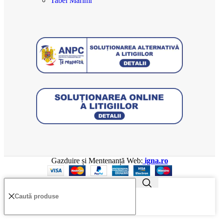
Tabel Mărimi
Gazduire și Mentenanță Web:
igna.ro