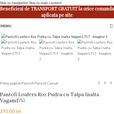
Skip to navigation
Skip to main content
Beneficiezi de TRANSPORT GRATUIT la orice comanda
aplicata pe site
MENIU
Faceți click pentru a mări
Prima pagină
/
Pantofi
/
Pantofi Casual
Pantofi Loafers Roz Pudra cu Talpa Inalta
Vagam1757
295,00
lei