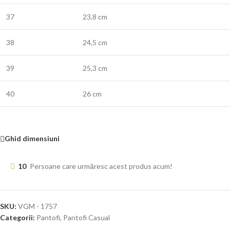
37
23,8 cm
38
24,5 cm
39
25,3 cm
40
26 cm
Ghid dimensiuni
10
Persoane care urmăresc acest produs acum!
SKU:
VGM - 1757
Categorii:
Pantofi
,
Pantofi Casual