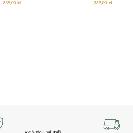
339,00
lei
339,00
lei
100% piele naturală