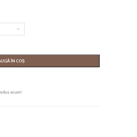
UGĂ ÎN COȘ
rodus acum!