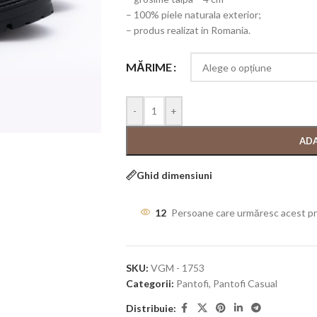
– 100% piele naturala exterior;
– produs realizat in Romania.
MĂRIME
-
+
ADA
Ghid dimensiuni
12
Persoane care urmăresc acest p
SKU:
VGM - 1753
Categorii:
Pantofi
,
Pantofi Casual
Distribuie: