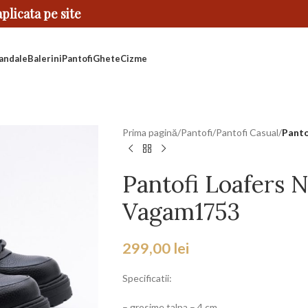
licata pe site
andale
Balerini
Pantofi
Ghete
Cizme
Prima pagină
/
Pantofi
/
Pantofi Casual
/
Panto
Pantofi Loafers N
Vagam1753
299,00
lei
Specificatii:
– grosime talpa – 4 cm