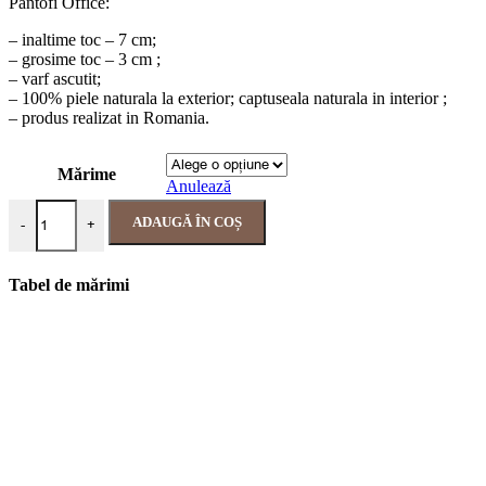
Pantofi Office:
– inaltime toc – 7 cm;
– grosime toc – 3 cm ;
– varf ascutit;
– 100% piele naturala la exterior; captuseala naturala in interior ;
– produs realizat in Romania.
Mărime
Anulează
ADAUGĂ ÎN COȘ
-
+
Tabel de mărimi