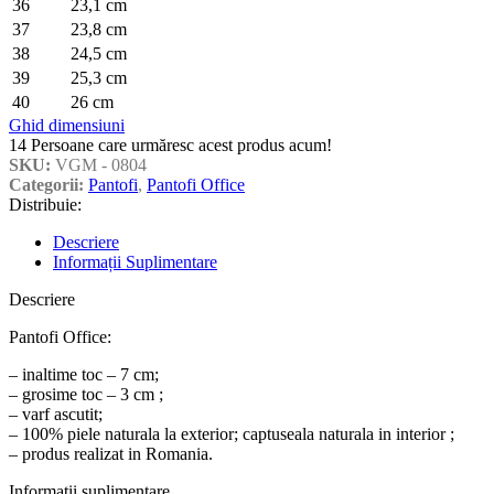
36
23,1 cm
37
23,8 cm
38
24,5 cm
39
25,3 cm
40
26 cm
Ghid dimensiuni
14
Persoane care urmăresc acest produs acum!
SKU:
VGM - 0804
Categorii:
Pantofi
,
Pantofi Office
Distribuie:
Descriere
Informații Suplimentare
Descriere
Pantofi Office:
– inaltime toc – 7 cm;
– grosime toc – 3 cm ;
– varf ascutit;
– 100% piele naturala la exterior; captuseala naturala in interior ;
– produs realizat in Romania.
Informații suplimentare