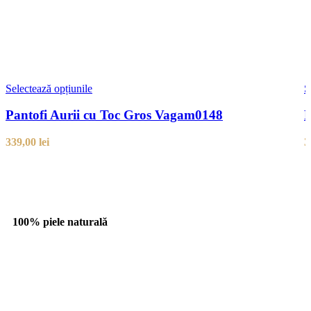
Selectează opțiunile
S
Pantofi Aurii cu Toc Gros Vagam0148
P
339,00
lei
3
100% piele naturală