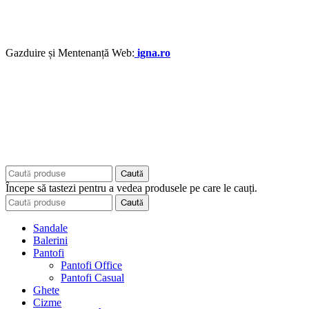
Gazduire și Mentenanță Web:
igna.ro
Caută
Începe să tastezi pentru a vedea produsele pe care le cauți.
Caută
Sandale
Balerini
Pantofi
Pantofi Office
Pantofi Casual
Ghete
Cizme