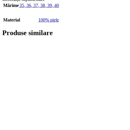
Mărime
35
,
36
,
37
,
38
,
39
,
40
Material
100% piele
Produse similare