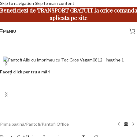
Skip to navigation
Skip to main content
Beneficiezi de TRANSPORT GRATUIT la orice comanda
aplicata pe site
MENIU
Faceți click pentru a mări
Prima pagină
/
Pantofi
/
Pantofi Office