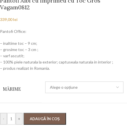
Pantofi Albi cu Imprimeu cu Toc Gros
Vagam0812
339,00
lei
Pantofi Office:
– inaltime toc – 9 cm;
– grosime toc – 3 cm ;
– varf ascutit;
– 100% piele naturala la exterior; captuseala naturala in interior ;
– produs realizat in Romania.
MĂRIME
-
+
ADAUGĂ ÎN COȘ