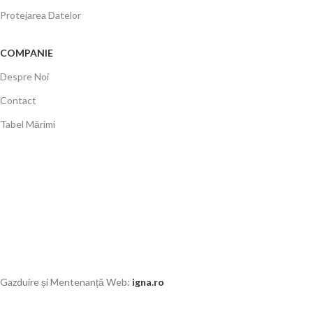
Protejarea Datelor
COMPANIE
Despre Noi
Contact
Tabel Mărimi
Gazduire și Mentenanță Web:
igna.ro