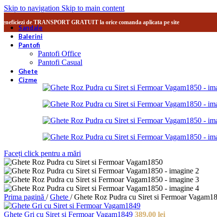
Skip to navigation
Skip to main content
Beneficiezi de TRANSPORT GRATUIT la orice comanda aplicata pe site
Sandale
Balerini
Pantofi
Pantofi Office
Pantofi Casual
Ghete
Cizme
Faceți click pentru a mări
Prima pagină
/
Ghete
/
Ghete Roz Pudra cu Siret si Fermoar Vagam1
Ghete Gri cu Siret si Fermoar Vagam1849
389,00
lei