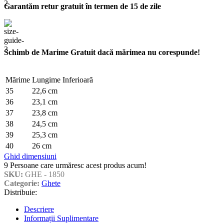
Garantăm retur gratuit în termen de 15 de zile
Schimb de Marime Gratuit dacă mărimea nu corespunde!
Mărime
Lungime Inferioară
35
22,6 cm
36
23,1 cm
37
23,8 cm
38
24,5 cm
39
25,3 cm
40
26 cm
Ghid dimensiuni
9
Persoane care urmăresc acest produs acum!
SKU:
GHE - 1850
Categorie:
Ghete
Distribuie:
Descriere
Informații Suplimentare