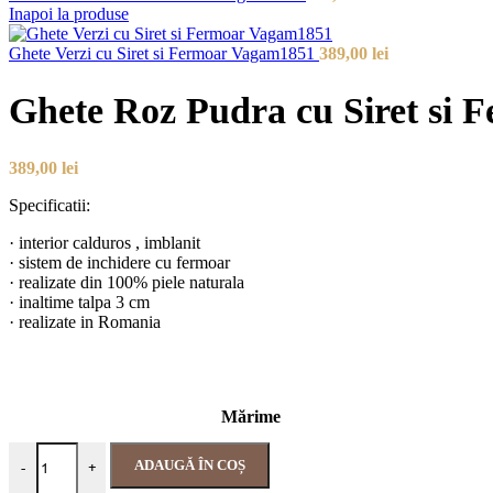
Inapoi la produse
Ghete Verzi cu Siret si Fermoar Vagam1851
389,00
lei
Ghete Roz Pudra cu Siret si
389,00
lei
Specificatii:
· interior calduros , imblanit
· sistem de inchidere cu fermoar
· realizate din 100% piele naturala
· inaltime talpa 3 cm
· realizate in Romania
Mărime
ADAUGĂ ÎN COȘ
-
+