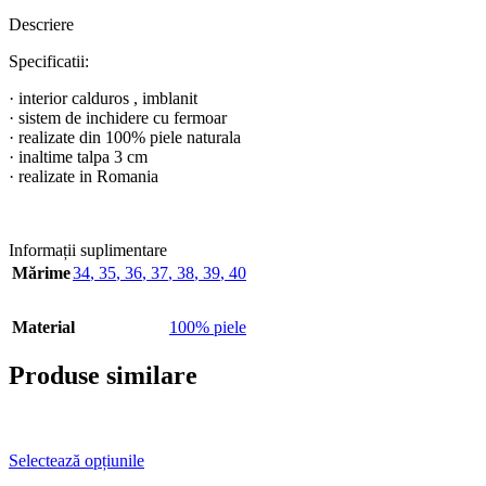
Descriere
Specificatii:
· interior calduros , imblanit
· sistem de inchidere cu fermoar
· realizate din 100% piele naturala
· inaltime talpa 3 cm
· realizate in Romania
Informații suplimentare
Mărime
34
,
35
,
36
,
37
,
38
,
39
,
40
Material
100% piele
Produse similare
Selectează opțiunile