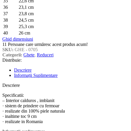
35
22,6 cm
36
23,1 cm
37
23,8 cm
38
24,5 cm
39
25,3 cm
40
26 cm
Ghid dimensiuni
11
Persoane care urmăresc acest produs acum!
SKU:
GHE - 0705
Categorii:
Ghete
,
Reduceri
Distribuie:
Descriere
Informații Suplimentare
Descriere
Specificatii:
– Interior calduros , imblanit
· sistem de prindere cu fermoar
· realizate din 100% piele naturala
· inaltime toc 9 cm
· realizate in Romania