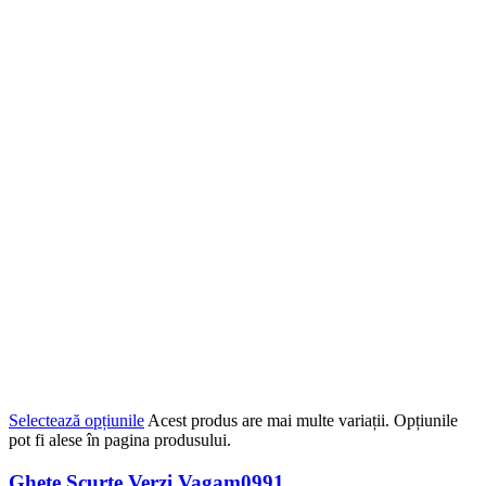
Selectează opțiunile
Acest produs are mai multe variații. Opțiunile
pot fi alese în pagina produsului.
Ghete Scurte Verzi Vagam0991