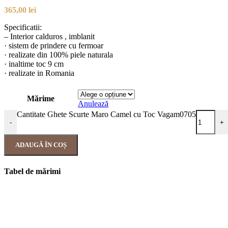
365,00
lei
Specificatii:
– Interior calduros , imblanit
· sistem de prindere cu fermoar
· realizate din 100% piele naturala
· inaltime toc 9 cm
· realizate in Romania
Mărime
Anulează
Cantitate Ghete Scurte Maro Camel cu Toc Vagam0705
-
+
ADAUGĂ ÎN COȘ
Tabel de mărimi