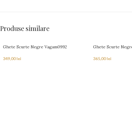
Produse similare
Ghete Scurte Negre Vagam0992
Ghete Scurte Negr
349,00
lei
365,00
lei