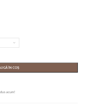
UGĂ ÎN COȘ
odus acum!