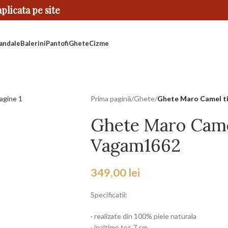
licata pe site
andale
Balerini
Pantofi
Ghete
Cizme
Prima pagină
/
Ghete
/
Ghete Maro Camel t
Ghete Maro Came
Vagam1662
349,00
lei
Specificatii:
· realizate din 100% piele naturala
· inaltime toc 7 cm