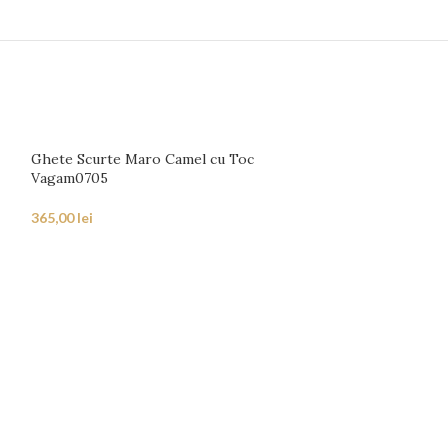
Ghete Scurte Maro Camel cu Toc
Vagam0705
365,00
lei
Ghete Scurte G