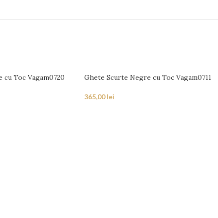
e cu Toc Vagam0720
Ghete Scurte Negre cu Toc Vagam0711
365,00
lei