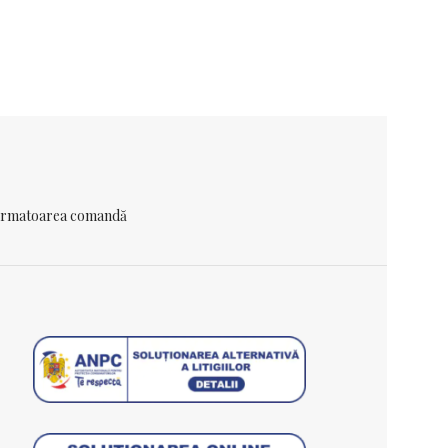
349,00
lei
 urmatoarea comandă