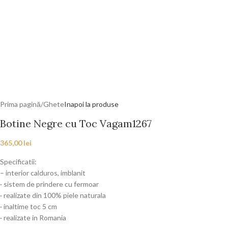
Prima pagină
/
Ghete
Inapoi la produse
Botine Negre cu Toc Vagam1267
365,00
lei
Specificatii:
– interior calduros, imblanit
· sistem de prindere cu fermoar
· realizate din 100% piele naturala
· inaltime toc 5 cm
· realizate in Romania