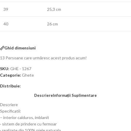
39
25,3 cm
40
26 cm
Ghid dimensiuni
13
Persoane care urmăresc acest produs acum!
SKU:
GHE - 1267
Categorie:
Ghete
Distribuie:
Descriere
Informații Suplimentare
Descriere
Specificatii:
– interior calduros, imblanit
· sistem de prindere cu fermoar
· realizate din 100% piele naturala