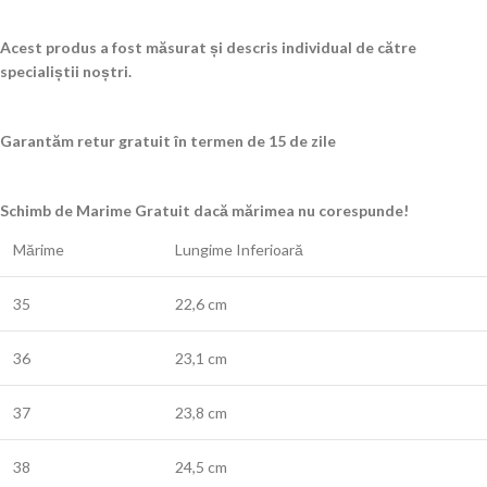
Acest produs a fost măsurat și descris individual de către
specialiștii noștri.
Garantăm retur gratuit în termen de 15 de zile
Schimb de Marime Gratuit dacă mărimea nu corespunde!
Mărime
Lungime Inferioară
35
22,6 cm
36
23,1 cm
37
23,8 cm
38
24,5 cm