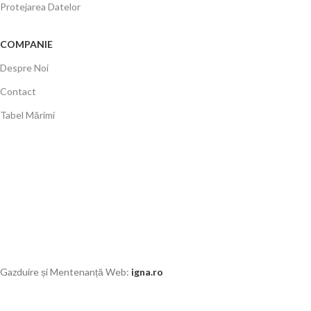
Protejarea Datelor
COMPANIE
Despre Noi
Contact
Tabel Mărimi
Gazduire și Mentenanță Web:
igna.ro