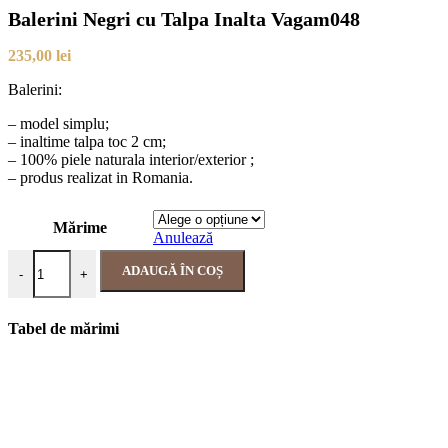
Balerini Negri cu Talpa Inalta Vagam048
235,00
lei
Balerini:
– model simplu;
– inaltime talpa toc 2 cm;
– 100% piele naturala interior/exterior ;
– produs realizat in Romania.
Mărime
Anulează
ADAUGĂ ÎN COȘ
-
+
Tabel de mărimi