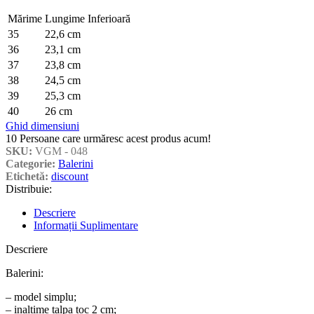
Mărime
Lungime Inferioară
35
22,6 cm
36
23,1 cm
37
23,8 cm
38
24,5 cm
39
25,3 cm
40
26 cm
Ghid dimensiuni
10
Persoane care urmăresc acest produs acum!
SKU:
VGM - 048
Categorie:
Balerini
Etichetă:
discount
Distribuie:
Descriere
Informații Suplimentare
Descriere
Balerini:
– model simplu;
– inaltime talpa toc 2 cm;