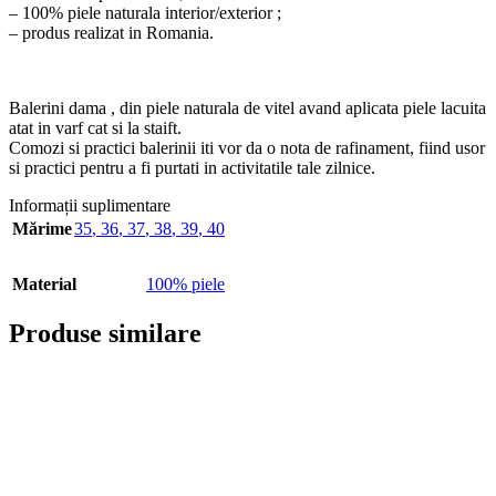
– 100% piele naturala interior/exterior ;
– produs realizat in Romania.
Balerini dama , din piele naturala de vitel avand aplicata piele lacuita
atat in varf cat si la staift.
Comozi si practici balerinii iti vor da o nota de rafinament, fiind usor
si practici pentru a fi purtati in activitatile tale zilnice.
Informații suplimentare
Mărime
35
,
36
,
37
,
38
,
39
,
40
Material
100% piele
Produse similare