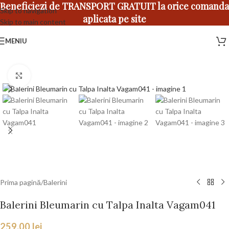
Beneficiezi de TRANSPORT GRATUIT la orice comanda
Skip to navigation
aplicata pe site
Skip to main content
MENIU
Faceți click pentru a mări
Prima pagină
/
Balerini
Balerini Bleumarin cu Talpa Inalta Vagam041
259,00
lei