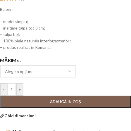
Balerini:
– model simplu;
– inaltime talpa toc 3 cm;
– talpa bej;
– 100% piele naturala interior/exterior ;
– produs realizat in Romania.
MĂRIME
-
+
ADAUGĂ ÎN COȘ
Ghid dimensiuni