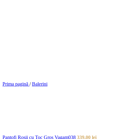
Prima pagină
/
Balerini
Pantofi Rosii cu Toc Gros Vagam038
339,00
lei