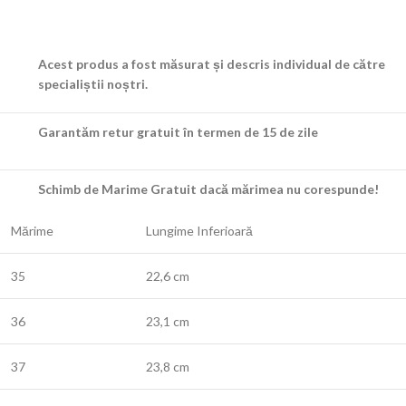
Acest produs a fost măsurat și descris individual de către
specialiștii noștri.
Garantăm retur gratuit în termen de 15 de zile
Schimb de Marime Gratuit dacă mărimea nu corespunde!
Mărime
Lungime Inferioară
35
22,6 cm
36
23,1 cm
37
23,8 cm