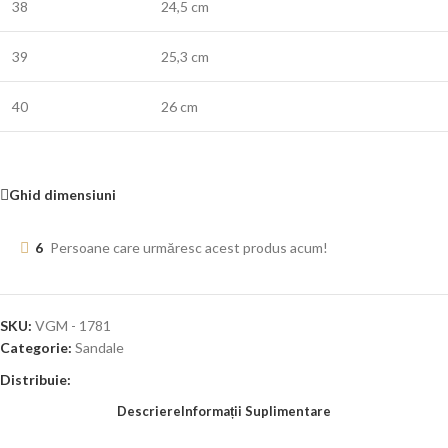
38
24,5 cm
39
25,3 cm
40
26 cm
Ghid dimensiuni
6
Persoane care urmăresc acest produs acum!
SKU:
VGM - 1781
Categorie:
Sandale
Distribuie:
Descriere
Informații Suplimentare