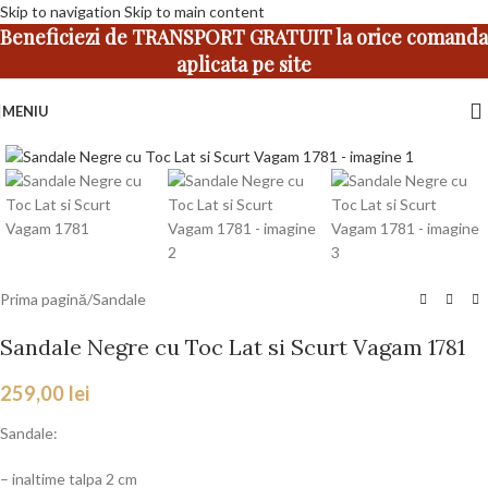
Skip to navigation
Skip to main content
Beneficiezi de TRANSPORT GRATUIT la orice comanda
aplicata pe site
MENIU
Faceți click pentru a mări
Prima pagină
/
Sandale
Sandale Negre cu Toc Lat si Scurt Vagam 1781
259,00
lei
Sandale:
– inaltime talpa 2 cm