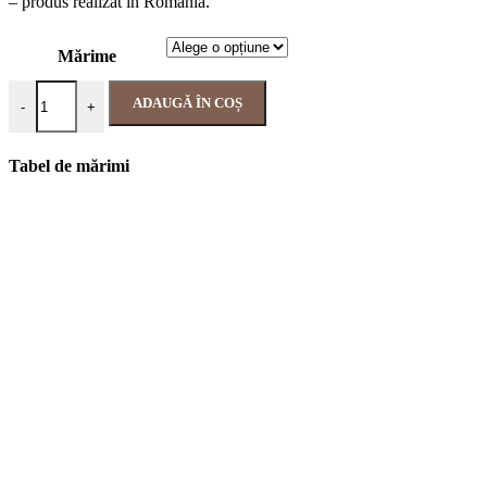
– produs realizat in Romania.
Mărime
ADAUGĂ ÎN COȘ
-
+
Tabel de mărimi