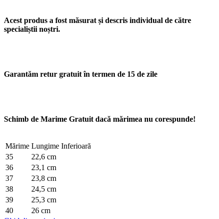
Acest produs a fost măsurat și descris individual de către
specialiștii noștri.
Garantăm retur gratuit în termen de 15 de zile
Schimb de Marime Gratuit dacă mărimea nu corespunde!
Mărime
Lungime Inferioară
35
22,6 cm
36
23,1 cm
37
23,8 cm
38
24,5 cm
39
25,3 cm
40
26 cm