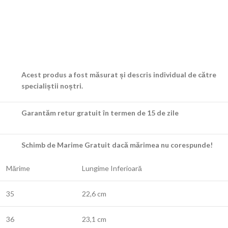
Acest produs a fost măsurat și descris individual de către
specialiștii noștri.
Garantăm retur gratuit în termen de 15 de zile
Schimb de Marime Gratuit dacă mărimea nu corespunde!
Mărime
Lungime Inferioară
35
22,6 cm
36
23,1 cm