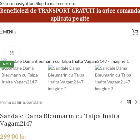
Skip to navigation
Skip to main content
Beneficiezi de TRANSPORT GRATUIT la orice comanda
aplicata pe site
MENIU
Faceți click pentru a mări
NOU
Prima pagină
/
Sandale
Sandale Dama Bleumarin cu Talpa Inalta
Vagam2147
299,00
lei