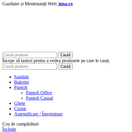
Gazduire și Mentenanță Web:
igna.ro
Caută
Începe să tastezi pentru a vedea produsele pe care le cauți.
Caută
Sandale
Balerini
Pantofi
Pantofi Office
Pantofi Casual
Ghete
Cizme
Autentificare / Înregistrare
Coș de cumpărături
Închide