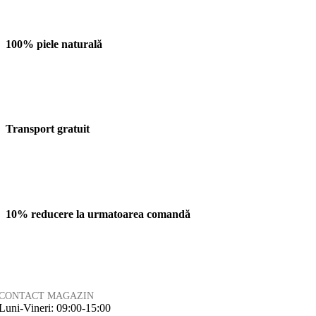
100% piele naturală
Transport gratuit
10% reducere la urmatoarea comandă
CONTACT MAGAZIN
Luni-Vineri: 09:00-15:00