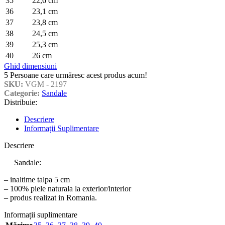
35
22,6 cm
36
23,1 cm
37
23,8 cm
38
24,5 cm
39
25,3 cm
40
26 cm
Ghid dimensiuni
5
Persoane care urmăresc acest produs acum!
SKU:
VGM - 2197
Categorie:
Sandale
Distribuie:
Descriere
Informații Suplimentare
Descriere
Sandale:
– inaltime talpa 5 cm
– 100% piele naturala la exterior/interior
– produs realizat in Romania.
Informații suplimentare