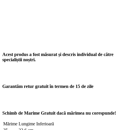
Acest produs a fost măsurat și descris individual de către
specialiștii noștri.
Garantăm retur gratuit în termen de 15 de zile
Schimb de Marime Gratuit dacă mărimea nu corespunde!
Mărime
Lungime Inferioară