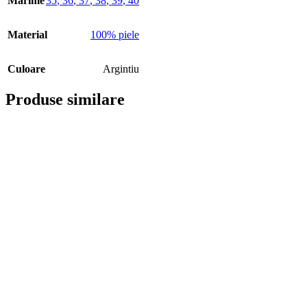
Mărime
35
,
36
,
37
,
38
,
39
,
40
Material
100% piele
Culoare
Argintiu
Produse similare