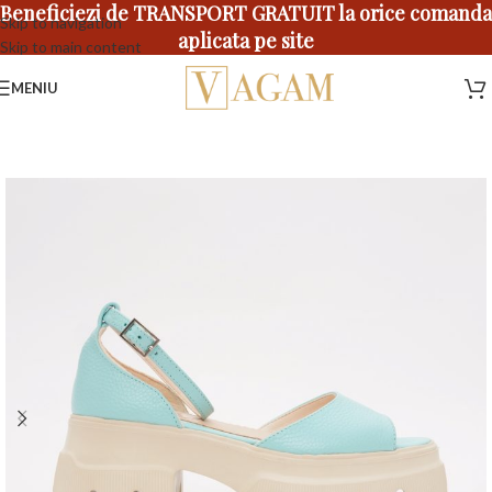
Beneficiezi de TRANSPORT GRATUIT la orice comanda
Skip to navigation
aplicata pe site
Skip to main content
MENIU