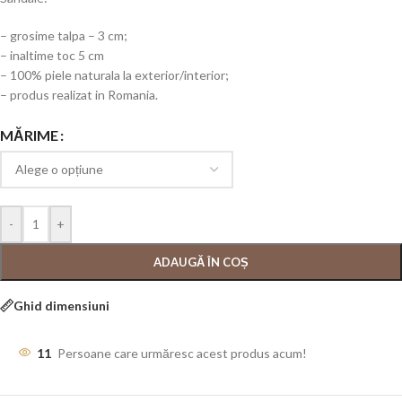
– grosime talpa – 3 cm;
– inaltime toc 5 cm
– 100% piele naturala la exterior/interior;
– produs realizat in Romania.
MĂRIME
-
+
ADAUGĂ ÎN COȘ
Ghid dimensiuni
11
Persoane care urmăresc acest produs acum!