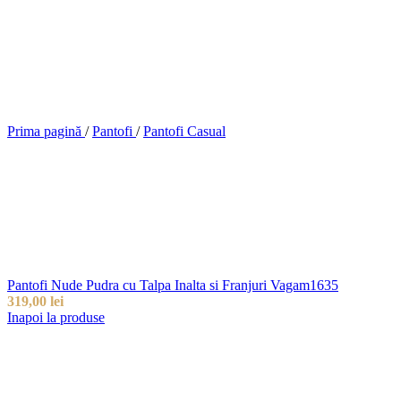
Prima pagină
/
Pantofi
/
Pantofi Casual
Pantofi Nude Pudra cu Talpa Inalta si Franjuri Vagam1635
319,00
lei
Inapoi la produse