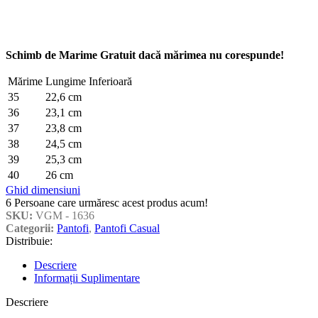
Schimb de Marime Gratuit dacă mărimea nu corespunde!
Mărime
Lungime Inferioară
35
22,6 cm
36
23,1 cm
37
23,8 cm
38
24,5 cm
39
25,3 cm
40
26 cm
Ghid dimensiuni
6
Persoane care urmăresc acest produs acum!
SKU:
VGM - 1636
Categorii:
Pantofi
,
Pantofi Casual
Distribuie:
Descriere
Informații Suplimentare
Descriere