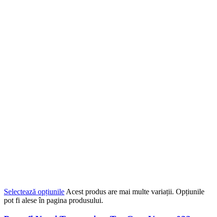
Selectează opțiunile
Acest produs are mai multe variații. Opțiunile
pot fi alese în pagina produsului.