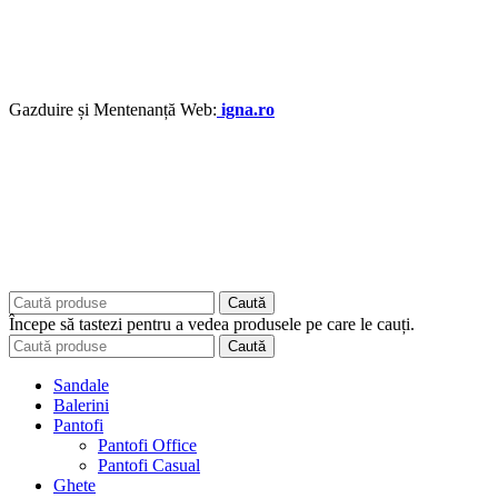
Gazduire și Mentenanță Web:
igna.ro
Caută
Începe să tastezi pentru a vedea produsele pe care le cauți.
Caută
Sandale
Balerini
Pantofi
Pantofi Office
Pantofi Casual
Ghete