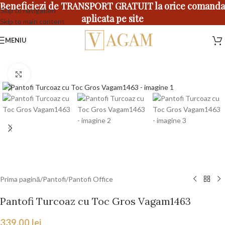
Beneficiezi de TRANSPORT GRATUIT la orice comanda
Skip to navigation
aplicata pe site
Skip to main content
MENIU
Faceți click pentru a mări
Prima pagină
/
Pantofi
/
Pantofi Office
Pantofi Turcoaz cu Toc Gros Vagam1463
339,00
lei