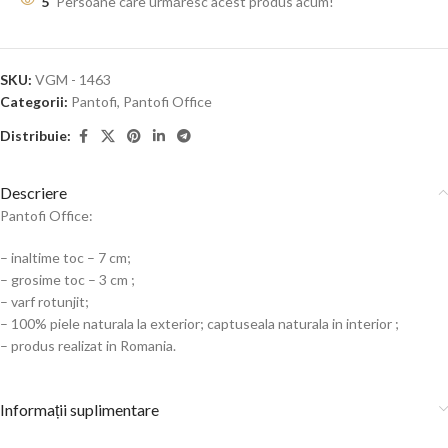
5
Persoane care urmăresc acest produs acum!
SKU:
VGM - 1463
Categorii:
Pantofi
,
Pantofi Office
Distribuie:
Descriere
Pantofi Office:
– inaltime toc – 7 cm;
– grosime toc – 3 cm ;
– varf rotunjit;
– 100% piele naturala la exterior; captuseala naturala in interior ;
– produs realizat in Romania.
Informații suplimentare