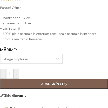
Pantofi Office:
– inaltime toc – 7 cm;
– grosime toc – 3 cm ;
– varf rotunjit;
– 100% piele naturala la exterior; captuseala naturala in interior ;
– produs realizat in Romania.
MĂRIME
-
+
ADAUGĂ ÎN COȘ
Ghid dimensiuni