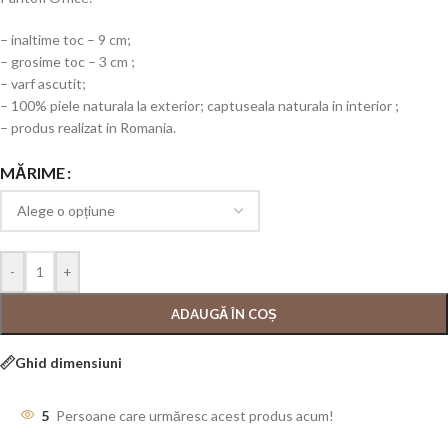
– inaltime toc – 9 cm;
– grosime toc – 3 cm ;
– varf ascutit;
– 100% piele naturala la exterior; captuseala naturala in interior ;
– produs realizat in Romania.
MĂRIME
-
+
ADAUGĂ ÎN COȘ
Ghid dimensiuni
5
Persoane care urmăresc acest produs acum!