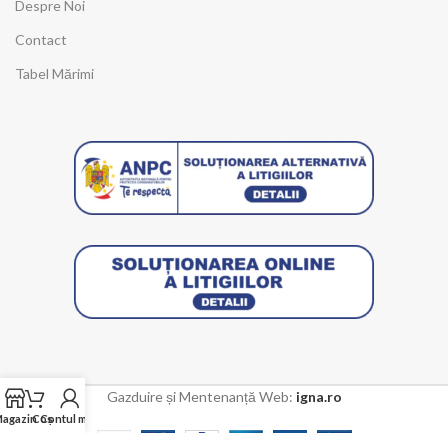
Despre Noi
Contact
Tabel Mărimi
Gazduire și Mentenanță Web:
igna.ro
agazin
Coș
Contul meu