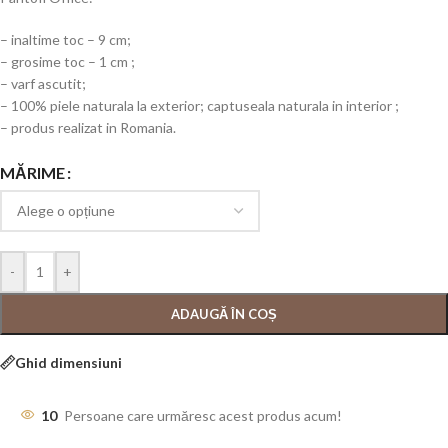
– inaltime toc – 9 cm;
– grosime toc – 1 cm ;
– varf ascutit;
– 100% piele naturala la exterior; captuseala naturala in interior ;
– produs realizat in Romania.
MĂRIME
-
+
ADAUGĂ ÎN COȘ
Ghid dimensiuni
10
Persoane care urmăresc acest produs acum!