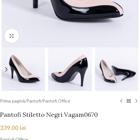
Faceți click pentru a mări
Prima pagină
/
Pantofi
/
Pantofi Office
Pantofi Stiletto Negri Vagam0670
339,00
lei
Pantofi Office: