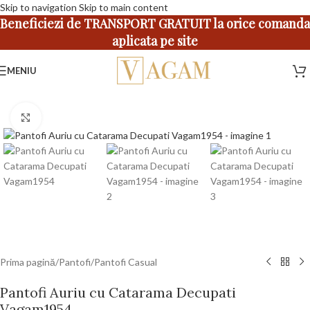
Skip to navigation
Skip to main content
Beneficiezi de TRANSPORT GRATUIT la orice comanda
aplicata pe site
MENIU
Faceți click pentru a mări
Prima pagină
/
Pantofi
/
Pantofi Casual
Pantofi Auriu cu Catarama Decupati
Vagam1954