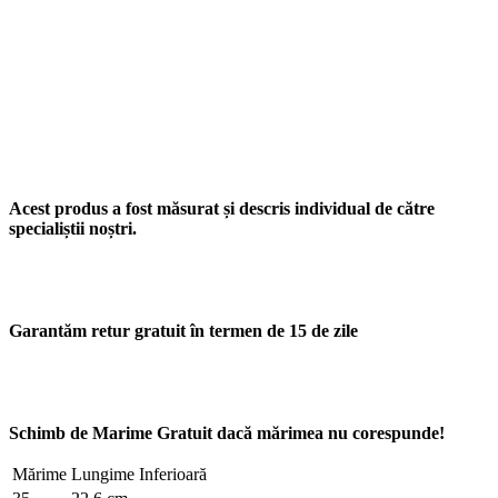
Acest produs a fost măsurat și descris individual de către
specialiștii noștri.
Garantăm retur gratuit în termen de 15 de zile
Schimb de Marime Gratuit dacă mărimea nu corespunde!
Mărime
Lungime Inferioară