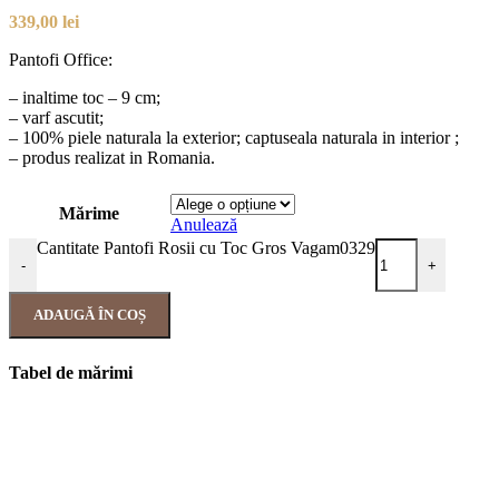
339,00
lei
Pantofi Office:
– inaltime toc – 9 cm;
– varf ascutit;
– 100% piele naturala la exterior; captuseala naturala in interior ;
– produs realizat in Romania.
Mărime
Anulează
Cantitate Pantofi Rosii cu Toc Gros Vagam0329
-
+
ADAUGĂ ÎN COȘ
Tabel de mărimi