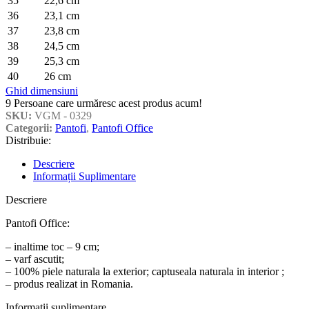
35
22,6 cm
36
23,1 cm
37
23,8 cm
38
24,5 cm
39
25,3 cm
40
26 cm
Ghid dimensiuni
9
Persoane care urmăresc acest produs acum!
SKU:
VGM - 0329
Categorii:
Pantofi
,
Pantofi Office
Distribuie:
Descriere
Informații Suplimentare
Descriere
Pantofi Office:
– inaltime toc – 9 cm;
– varf ascutit;
– 100% piele naturala la exterior; captuseala naturala in interior ;
– produs realizat in Romania.
Informații suplimentare