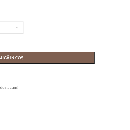
UGĂ ÎN COȘ
odus acum!