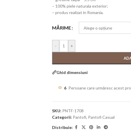
– 100% piele naturala exterior;
– produs realizat in Romania.
MĂRIME
-
+
ADA
Ghid dimensiuni
6
Persoane care urmăresc acest pr
SKU:
PNTF-1708
Categorii:
Pantofi
,
Pantofi Casual
Distribuie: