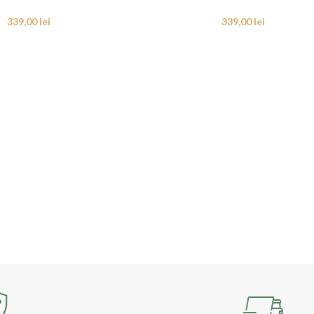
339,00
lei
339,00
lei