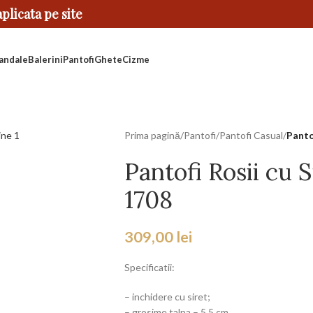
licata pe site
andale
Balerini
Pantofi
Ghete
Cizme
Prima pagină
/
Pantofi
/
Pantofi Casual
/
Pantof
Pantofi Rosii cu S
1708
309,00
lei
Specificatii:
– inchidere cu siret;
– grosime talpa – 5.5 cm