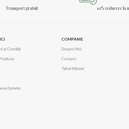
Transport gratuit
10% reducere la
ICI
COMPANIE
 și Condiții
Despre Noi
Produse
Contact
Tabel Mărimi
area Datelor