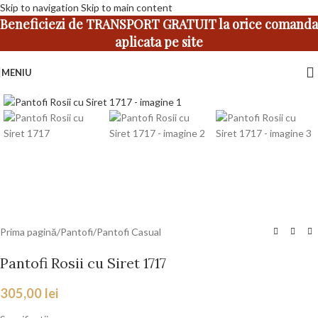
Skip to navigation
Skip to main content
Beneficiezi de TRANSPORT GRATUIT la orice comanda
aplicata pe site
MENIU
Faceți click pentru a mări
Prima pagină
/
Pantofi
/
Pantofi Casual
Pantofi Rosii cu Siret 1717
305,00
lei