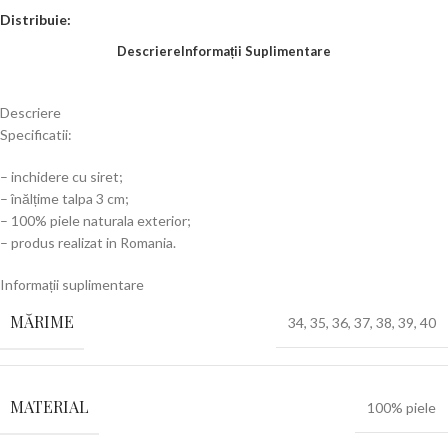
Distribuie:
Descriere
Informații Suplimentare
Descriere
Specificatii:
– inchidere cu siret;
– înălțime talpa 3 cm;
– 100% piele naturala exterior;
– produs realizat in Romania.
Informații suplimentare
MĂRIME
34
,
35
,
36
,
37
,
38
,
39
,
40
MATERIAL
100% piele