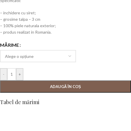
Specificatii:
– inchidere cu siret;
– grosime talpa – 3 cm
– 100% piele naturala exterior;
– produs realizat in Romania.
MĂRIME
-
+
ADAUGĂ ÎN COȘ
Tabel de mărimi