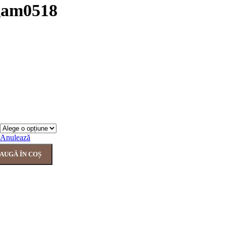
agam0518
Anulează
AUGĂ ÎN COȘ