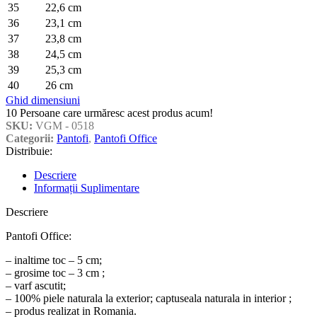
35
22,6 cm
36
23,1 cm
37
23,8 cm
38
24,5 cm
39
25,3 cm
40
26 cm
Ghid dimensiuni
10
Persoane care urmăresc acest produs acum!
SKU:
VGM - 0518
Categorii:
Pantofi
,
Pantofi Office
Distribuie:
Descriere
Informații Suplimentare
Descriere
Pantofi Office:
– inaltime toc – 5 cm;
– grosime toc – 3 cm ;
– varf ascutit;
– 100% piele naturala la exterior; captuseala naturala in interior ;
– produs realizat in Romania.