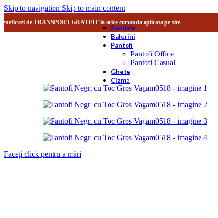
Skip to navigation
Skip to main content
Beneficiezi de TRANSPORT GRATUIT la orice comanda aplicata pe site
Sandale
Balerini
Pantofi
Pantofi Office
Pantofi Casual
Ghete
Cizme
Faceți click pentru a mări