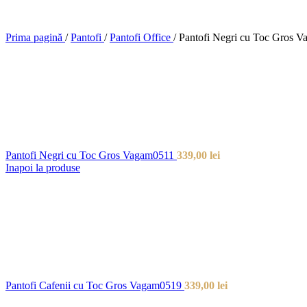
Prima pagină
/
Pantofi
/
Pantofi Office
/
Pantofi Negri cu Toc Gros 
Pantofi Negri cu Toc Gros Vagam0511
339,00
lei
Inapoi la produse
Pantofi Cafenii cu Toc Gros Vagam0519
339,00
lei