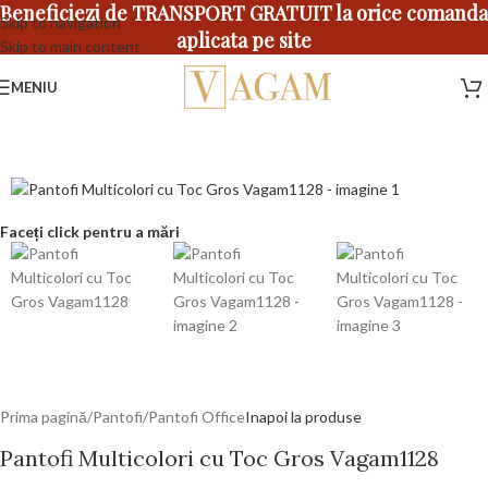
Beneficiezi de TRANSPORT GRATUIT la orice comanda
Skip to navigation
aplicata pe site
Skip to main content
MENIU
Faceți click pentru a mări
Prima pagină
/
Pantofi
/
Pantofi Office
Inapoi la produse
Pantofi Multicolori cu Toc Gros Vagam1128