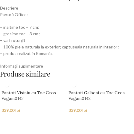
Descriere
Pantofi Office:
– inaltime toc – 7 cm;
– grosime toc – 3 cm ;
– varf rotunjit;
– 100% piele naturala la exterior; captuseala naturala in interior ;
– produs realizat in Romania.
Informații suplimentare
Produse similare
Pantofi Visiniu cu Toc Gros
Pantofi Galbeni cu Toc Gros
Vagam0143
Vagam0142
339,00
lei
339,00
lei