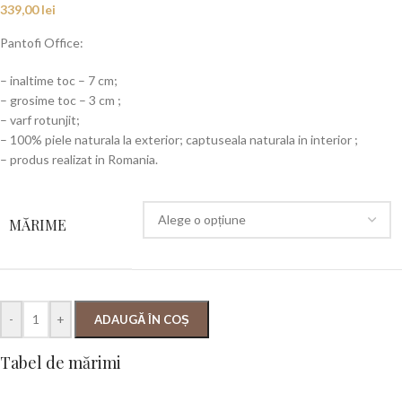
339,00
lei
Pantofi Office:
– inaltime toc – 7 cm;
– grosime toc – 3 cm ;
– varf rotunjit;
– 100% piele naturala la exterior; captuseala naturala in interior ;
– produs realizat in Romania.
MĂRIME
-
+
ADAUGĂ ÎN COȘ
Tabel de mărimi