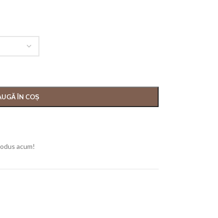
UGĂ ÎN COȘ
rodus acum!