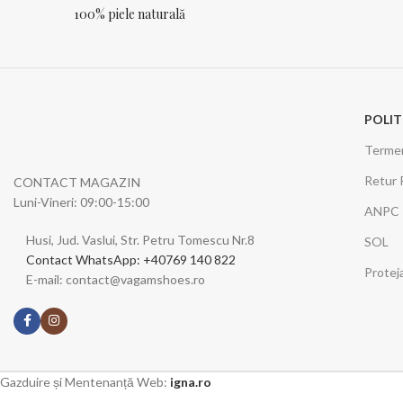
100% piele naturală
POLIT
Termeni
Retur 
CONTACT MAGAZIN
Luni-Vineri: 09:00-15:00
ANPC
Husi, Jud. Vaslui, Str. Petru Tomescu Nr.8
SOL
Contact WhatsApp: +40769 140 822
Protej
E-mail: contact@vagamshoes.ro
Gazduire și Mentenanță Web:
igna.ro