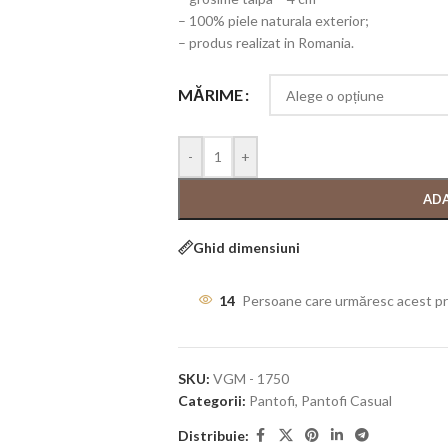
– 100% piele naturala exterior;
– produs realizat in Romania.
MĂRIME
-
+
ADA
Ghid dimensiuni
14
Persoane care urmăresc acest p
SKU:
VGM - 1750
Categorii:
Pantofi
,
Pantofi Casual
Distribuie: