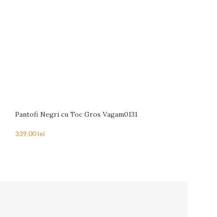
Pantofi Negri cu Toc Gros Vagam0131
Pantofi Bordo D
339,00
lei
339,00
lei