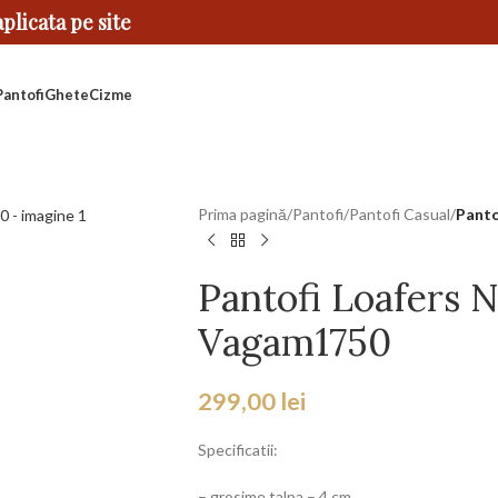
licata pe site
Pantofi
Ghete
Cizme
Prima pagină
/
Pantofi
/
Pantofi Casual
/
Panto
Pantofi Loafers N
Vagam1750
299,00
lei
Specificatii:
– grosime talpa – 4 cm