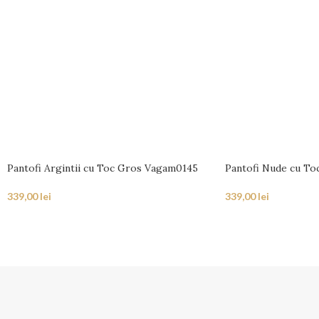
Pantofi Argintii cu Toc Gros Vagam0145
Pantofi Nude cu To
339,00
lei
339,00
lei