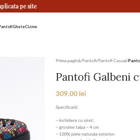
licata pe site
Pantofi
Ghete
Cizme
Prima pagină
/
Pantofi
/
Pantofi Casual
/
Panto
Pantofi Galbeni c
309,00
lei
Specificatii:
– inchidere cu siret;
– grosime talpa – 4 cm
– 100% piele naturala exterior;