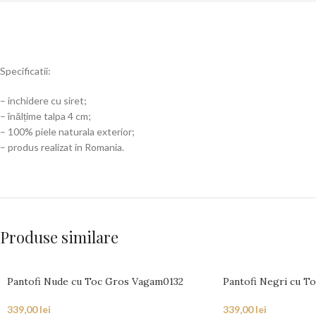
Specificatii:
– inchidere cu siret;
– înălțime talpa 4 cm;
– 100% piele naturala exterior;
– produs realizat in Romania.
Produse similare
Pantofi Nude cu Toc Gros Vagam0132
Pantofi Negri cu T
339,00
lei
339,00
lei