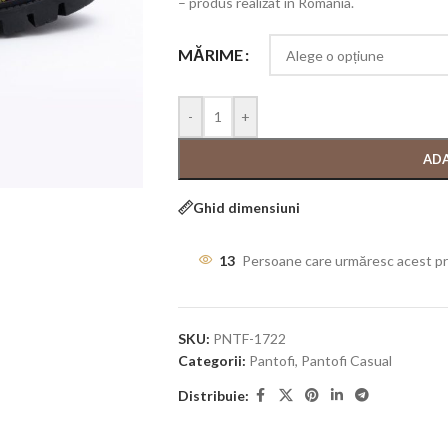
– produs realizat in Romania.
MĂRIME
-
+
ADA
Ghid dimensiuni
13
Persoane care urmăresc acest p
SKU:
PNTF-1722
Categorii:
Pantofi
,
Pantofi Casual
Distribuie: