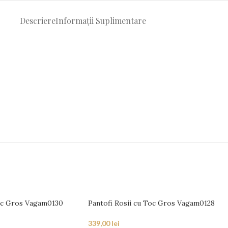
Descriere
Informații Suplimentare
oc Gros Vagam0130
Pantofi Rosii cu Toc Gros Vagam0128
339,00
lei