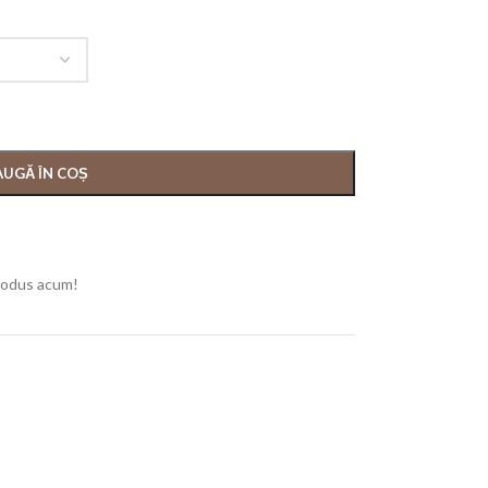
UGĂ ÎN COȘ
rodus acum!