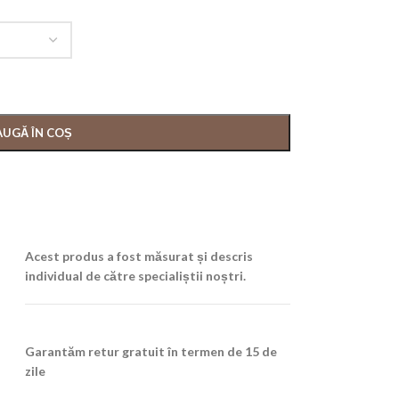
UGĂ ÎN COȘ
Acest produs a fost măsurat și descris
individual de către specialiștii noștri.
Garantăm retur gratuit în termen de 15 de
zile