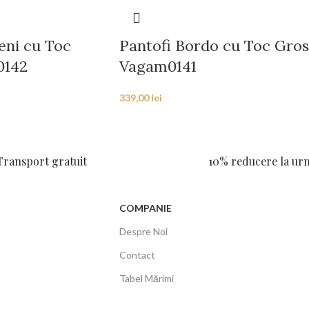
eni cu Toc
Pantofi Bordo cu Toc Gros
0142
Vagam0141
339,00
lei
Transport gratuit
10% reducere la u
COMPANIE
Despre Noi
Contact
Tabel Mărimi