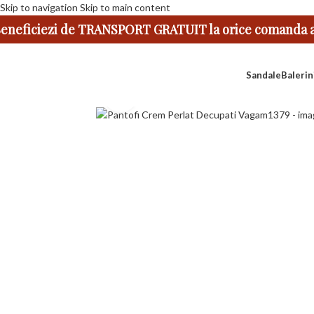
Skip to navigation
Skip to main content
eneficiezi de TRANSPORT GRATUIT la orice comanda ap
Sandale
Balerin
Faceți click pentru a mări