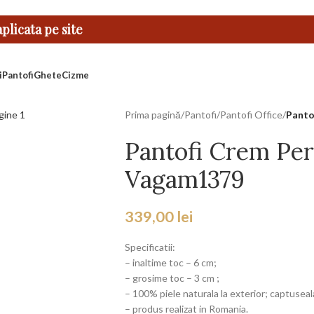
licata pe site
i
Pantofi
Ghete
Cizme
Prima pagină
/
Pantofi
/
Pantofi Office
/
Panto
Pantofi Crem Per
Vagam1379
339,00
lei
Specificatii:
– inaltime toc – 6 cm;
– grosime toc – 3 cm ;
– 100% piele naturala la exterior; captuseala
– produs realizat in Romania.