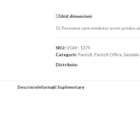
Ghid dimensiuni
15
Persoane care urmăresc acest produs a
SKU:
VGM - 1379
Categorii:
Pantofi
,
Pantofi Office
,
Sandale
Distribuie:
Descriere
Informații Suplimentare