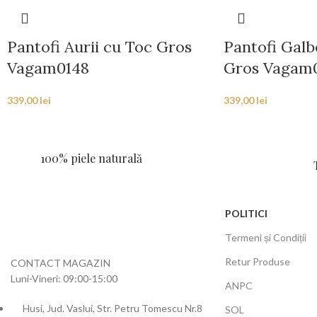
Pantofi Aurii cu Toc Gros
Pantofi Galb
Vagam0148
Gros Vagam
339,00
lei
339,00
lei
100% piele naturală
POLITICI
Termeni și Condiții
Retur Produse
CONTACT MAGAZIN
Luni-Vineri: 09:00-15:00
ANPC
Husi, Jud. Vaslui, Str. Petru Tomescu Nr.8
SOL