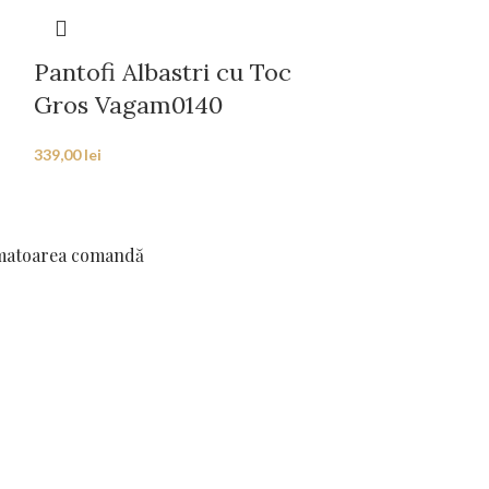
Pantofi Albastri cu Toc
Pantofi Nu
Gros Vagam0140
Vagam013
339,00
lei
339,00
lei
rmatoarea comandă