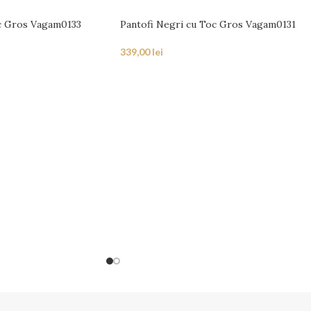
c Gros Vagam0133
Pantofi Negri cu Toc Gros Vagam0131
339,00
lei