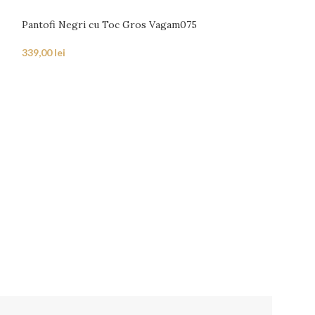
Pantofi Negri cu Toc Gros Vagam075
339,00
lei
Pantofi Bordo D
339,00
lei