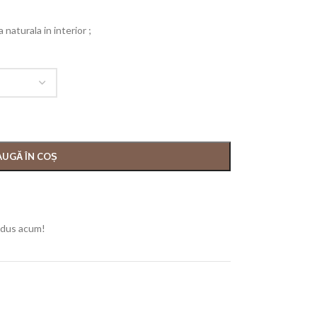
naturala in interior ;
UGĂ ÎN COȘ
odus acum!