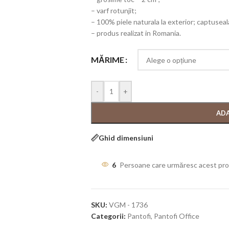
– varf rotunjit;
– 100% piele naturala la exterior; captuseala 
– produs realizat in Romania.
MĂRIME
-
+
ADA
Ghid dimensiuni
6
Persoane care urmăresc acest pr
SKU:
VGM - 1736
Categorii:
Pantofi
,
Pantofi Office