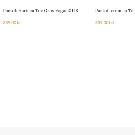
Pantofi Aurii cu Toc Gros Vagam0148
Pantofi crem cu To
339,00
lei
339,00
lei