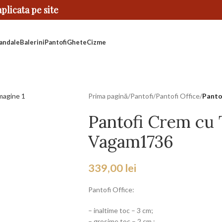
licata pe site
andale
Balerini
Pantofi
Ghete
Cizme
Prima pagină
/
Pantofi
/
Pantofi Office
/
Panto
Pantofi Crem cu 
Vagam1736
339,00
lei
Pantofi Office:
– inaltime toc – 3 cm;
– grosime toc – 2 cm ;