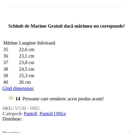
Schimb de Marime Gratuit dacă mărimea nu corespunde!
Mărime
Lungime Inferioară
35
22,6 cm
36
23,1 cm
37
23,8 cm
38
24,5 cm
39
25,3 cm
40
26 cm
Ghid dimensiuni
14
Persoane care urmăresc acest produs acum!
SKU:
VGM - 0682
Categorii:
Pantofi
,
Pantofi Office
Distribuie: