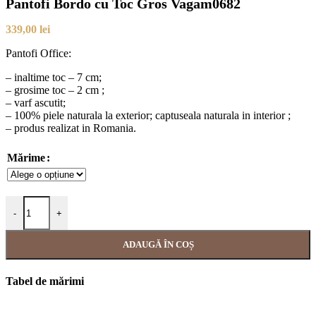
Pantofi Bordo cu Toc Gros Vagam0682
339,00
lei
Pantofi Office:
– inaltime toc – 7 cm;
– grosime toc – 2 cm ;
– varf ascutit;
– 100% piele naturala la exterior; captuseala naturala in interior ;
– produs realizat in Romania.
Mărime
-
+
ADAUGĂ ÎN COȘ
Tabel de mărimi