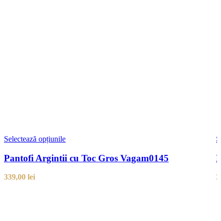
Selectează opțiunile
S
Pantofi Argintii cu Toc Gros Vagam0145
P
339,00
lei
3