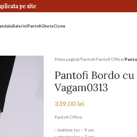
licata pe site
andale
Balerini
Pantofi
Ghete
Cizme
Prima pagină
/
Pantofi
/
Pantofi Office
/
Panto
Pantofi Bordo cu
Vagam0313
339,00
lei
Pantofi Office:
– inaltime toc – 9 cm;
– grosime toc – 3 cm ;