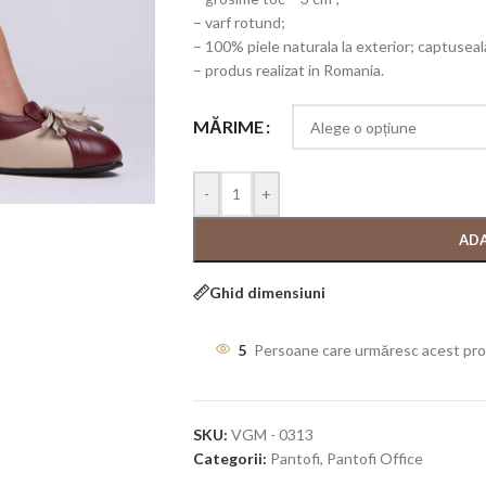
– varf rotund;
– 100% piele naturala la exterior; captuseala 
– produs realizat in Romania.
MĂRIME
-
+
ADA
Ghid dimensiuni
5
Persoane care urmăresc acest pr
SKU:
VGM - 0313
Categorii:
Pantofi
,
Pantofi Office