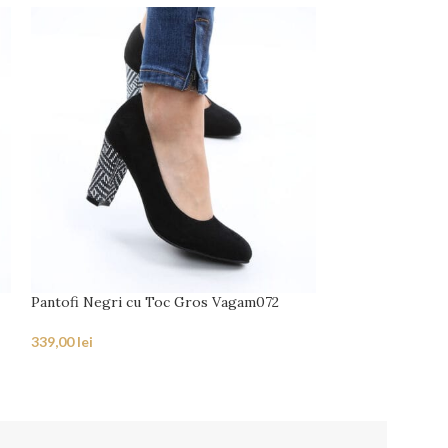
Pantofi Negri cu Toc Gros Vagam072
Pantofi Bleumar
339,00
lei
339,00
lei