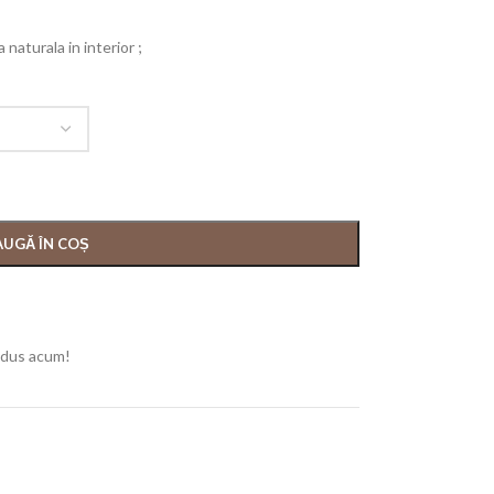
naturala in interior ;
UGĂ ÎN COȘ
odus acum!