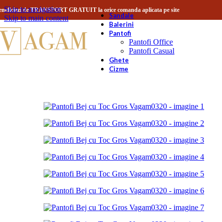
Skip to navigation
eneficiezi de TRANSPORT GRATUIT la orice comanda aplicata pe site
Sandale
Skip to main content
Balerini
Pantofi
Pantofi Office
Pantofi Casual
Ghete
Cizme