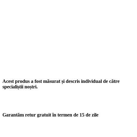
Acest produs a fost măsurat și descris individual de către
specialiștii noștri.
Garantăm retur gratuit în termen de 15 de zile