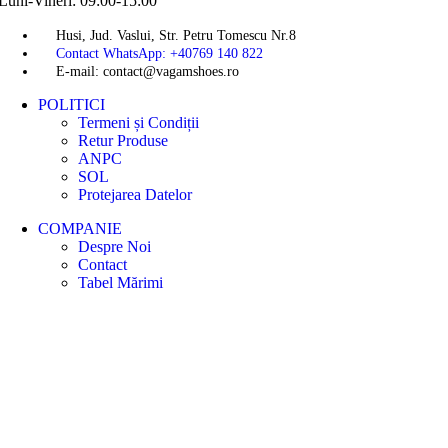
Luni-Vineri: 09:00-15:00
Husi, Jud. Vaslui, Str. Petru Tomescu Nr.8
Contact WhatsApp: +40769 140 822
E-mail: contact@vagamshoes.ro
POLITICI
Termeni și Condiții
Retur Produse
ANPC
SOL
Protejarea Datelor
COMPANIE
Despre Noi
Contact
Tabel Mărimi