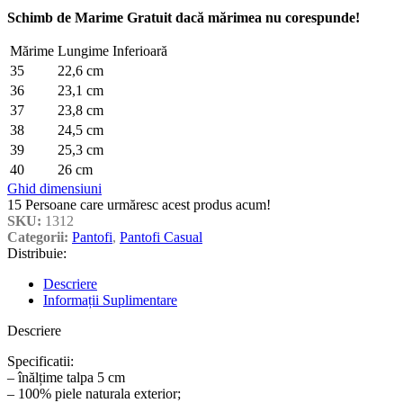
Schimb de Marime Gratuit dacă mărimea nu corespunde!
Mărime
Lungime Inferioară
35
22,6 cm
36
23,1 cm
37
23,8 cm
38
24,5 cm
39
25,3 cm
40
26 cm
Ghid dimensiuni
15
Persoane care urmăresc acest produs acum!
SKU:
1312
Categorii:
Pantofi
,
Pantofi Casual
Distribuie:
Descriere
Informații Suplimentare
Descriere
Specificatii:
– înălțime talpa 5 cm
– 100% piele naturala exterior;