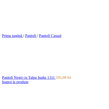
Prima pagină
/
Pantofi
/
Pantofi Casual
Pantofi Negri cu Talpa Inalta 1311
295,00
lei
Inapoi la produse