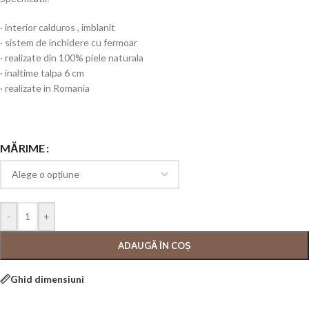
· interior calduros , imblanit
· sistem de inchidere cu fermoar
· realizate din 100% piele naturala
· inaltime talpa 6 cm
· realizate in Romania
MĂRIME
-
+
ADAUGĂ ÎN COȘ
Ghid dimensiuni