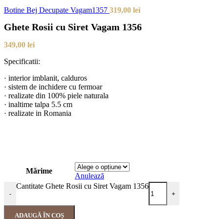
Botine Bej Decupate Vagam1357
319,00
lei
Ghete Rosii cu Siret Vagam 1356
349,00
lei
Specificatii:
· interior imblanit, calduros
· sistem de inchidere cu fermoar
· realizate din 100% piele naturala
· inaltime talpa 5.5 cm
· realizate in Romania
Mărime
Anulează
Cantitate Ghete Rosii cu Siret Vagam 1356
-
+
ADAUGĂ ÎN COȘ