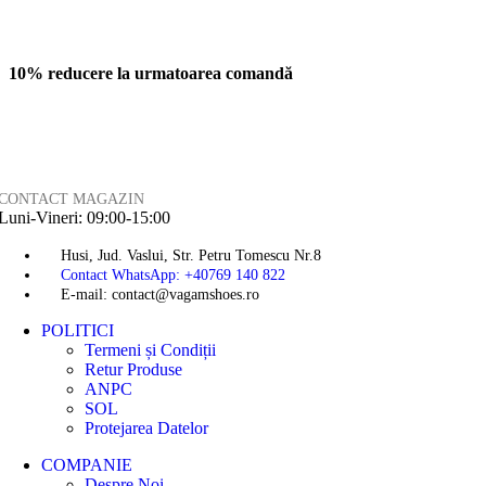
10% reducere la urmatoarea comandă
CONTACT MAGAZIN
Luni-Vineri: 09:00-15:00
Husi, Jud. Vaslui, Str. Petru Tomescu Nr.8
Contact WhatsApp: +40769 140 822
E-mail: contact@vagamshoes.ro
POLITICI
Termeni și Condiții
Retur Produse
ANPC
SOL
Protejarea Datelor
COMPANIE
Despre Noi