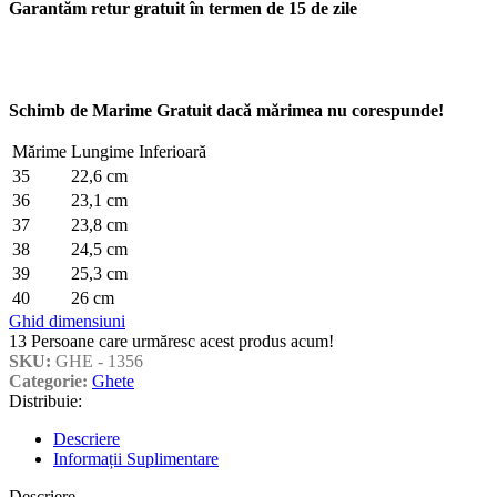
Garantăm retur gratuit în termen de 15 de zile
Schimb de Marime Gratuit dacă mărimea nu corespunde!
Mărime
Lungime Inferioară
35
22,6 cm
36
23,1 cm
37
23,8 cm
38
24,5 cm
39
25,3 cm
40
26 cm
Ghid dimensiuni
13
Persoane care urmăresc acest produs acum!
SKU:
GHE - 1356
Categorie:
Ghete
Distribuie:
Descriere
Informații Suplimentare
Descriere